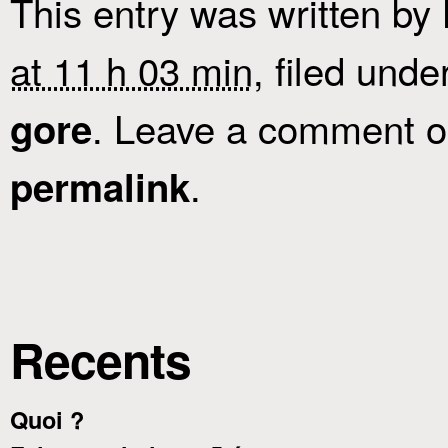
This entry was written by
at 11 h 03 min
, filed unde
. Leave a comment or
gore
.
permalink
Recents
Quoi ?