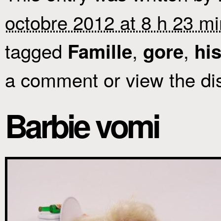
octobre 2012 at 8 h 23 mi
tagged
,
,
Famille
gore
his
a comment or view the di
Barbie vomi