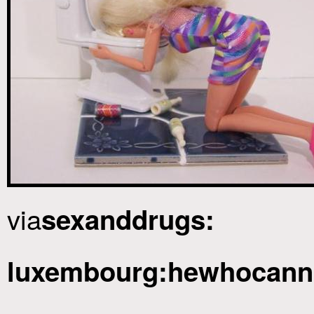
via
sexanddrugs:
luxembourg:hewhocann