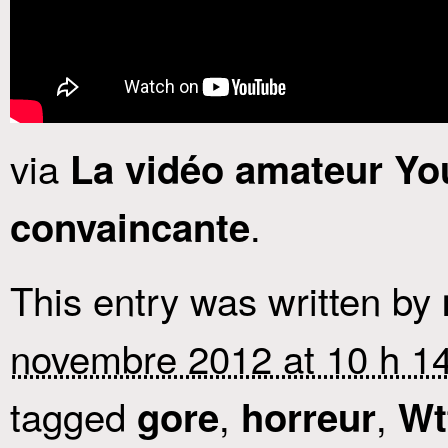
via
La vidéo amateur You
.
convaincante
This entry was written by
novembre 2012 at 10 h 1
tagged
,
,
gore
horreur
Wt