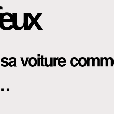
eux
 sa voiture comm
o…