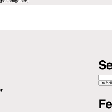
(pas obligatoire)
Se
er
Fe