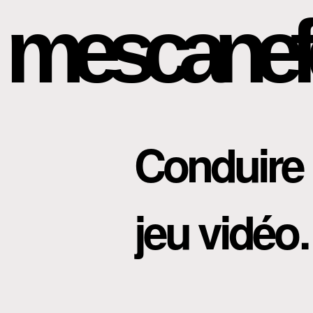
mescanef
Conduire
jeu vidé