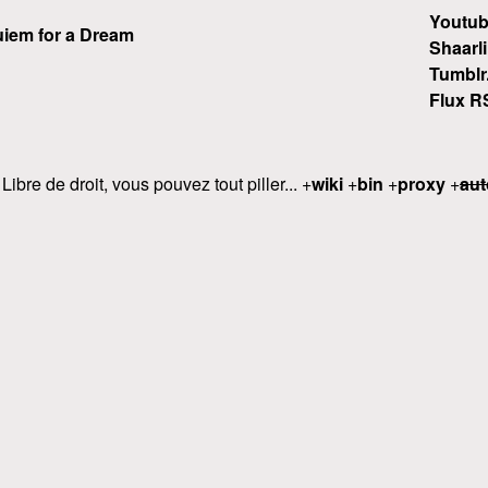
Youtu
iem for a Dream
Shaarli
Tumblr
Flux R
 Libre de droit, vous pouvez tout piller... +
wiki
+
bin
+
proxy
+
aut